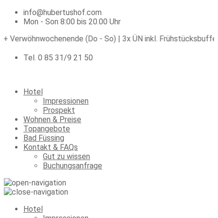
info@hubertushof.com
Mon - Son 8:00 bis 20.00 Uhr
+
Verwöhnwochenende (Do - So) | 3x ÜN inkl. Frühstücksbuffet +
Tel. 0 85 31/9 21 50
Hotel
Impressionen
Prospekt
Wohnen & Preise
Topangebote
Bad Füssing
Kontakt & FAQs
Gut zu wissen
Buchungsanfrage
Hotel